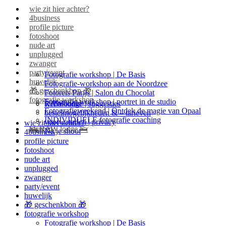
wie zit hier achter?
4business
profile picture
fotoshoot
nude art
unplugged
zwanger
party/event
Fotografie workshop | De Basis
huwelijk
Fotografie-workshop aan de Noordzee
🎁 geschenkbon 🎁
Fotoreis Parijs | Salon du Chocolat
fotografie workshop
Fotografie workshop | portret in de studio
RAW-lodge | suggesties
webalbums
Fotografieweekend | Ontdek de magie van Opaal
bestelmogelijkheden & – tarieven
INDIVIDUELE fotografie coaching
voorwaarden | privacy
wie zit hier achter?
🛌 RAW lodge 🛌
klanten
Na je shoot
4business
profile picture
fotoshoot
nude art
unplugged
zwanger
party/event
huwelijk
🎁 geschenkbon 🎁
fotografie workshop
Fotografie workshop | De Basis